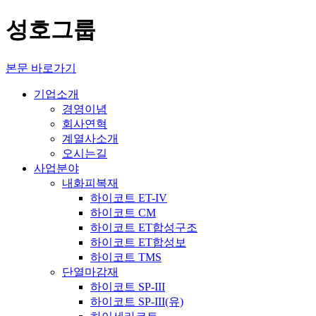
성호그룹
본문 바로가기
기업소개
경영이념
회사연혁
계열사소개
오시는길
사업분야
내화피복재
하이코트 ET-IV
하이코트 CM
하이코트 ET합성구조
하이코트 ET합성보
하이코트 TMS
단열마감재
하이코트 SP-III
하이코트 SP-III(유)