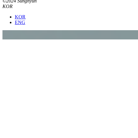
©2024 Sunghyun
KOR
KOR
ENG