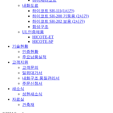
하이세라코트
내화도료
하이코트 SH-111(1시간)
하이코트 SH-200 기둥용 (2시간)
하이코트 SH-202 보용 (2시간)
합성구조
UL인증제품
HICOTE-ET
HICOTE-SP
기술현황
인증현황
주요납품실적
고객지원
고객문의
일위대가서
내화구조 품질관리서
주문신청서
새소식
성현새소식
자료실
건축재