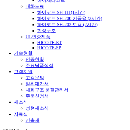
하이세라코트
내화도료
하이코트 SH-111(1시간)
하이코트 SH-200 기둥용 (2시간)
하이코트 SH-202 보용 (2시간)
합성구조
UL인증제품
HICOTE-ET
HICOTE-SP
기술현황
인증현황
주요납품실적
고객지원
고객문의
일위대가서
내화구조 품질관리서
주문신청서
새소식
성현새소식
자료실
건축재