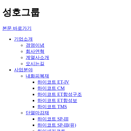
성호그룹
본문 바로가기
기업소개
경영이념
회사연혁
계열사소개
오시는길
사업분야
내화피복재
하이코트 ET-IV
하이코트 CM
하이코트 ET합성구조
하이코트 ET합성보
하이코트 TMS
단열마감재
하이코트 SP-III
하이코트 SP-III(유)