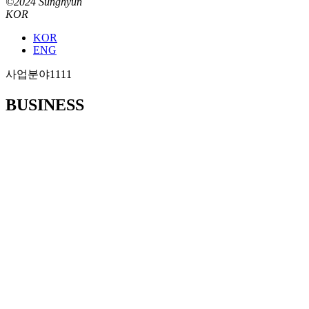
©2024 Sunghyun
KOR
KOR
ENG
사업분야1111
BUSINESS