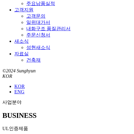
주요납품실적
고객지원
고객문의
일위대가서
내화구조 품질관리서
주문신청서
새소식
성현새소식
자료실
건축재
©2024 Sunghyun
KOR
KOR
ENG
사업분야
BUSINESS
UL인증제품