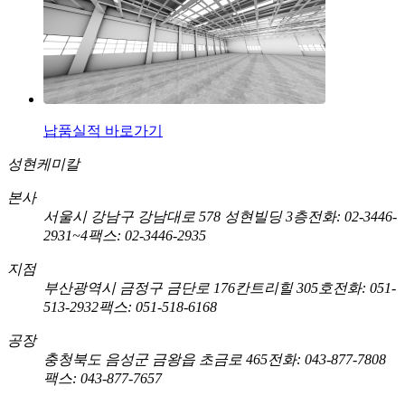
납품실적 바로가기
성현케미칼
본사
서울시 강남구 강남대로 578 성현빌딩 3층
전화: 02-3446-
2931~4
팩스: 02-3446-2935
지점
부산광역시 금정구 금단로 176칸트리힐 305호
전화: 051-
513-2932
팩스: 051-518-6168
공장
충청북도 음성군 금왕읍 초금로 465
전화: 043-877-7808
팩스: 043-877-7657