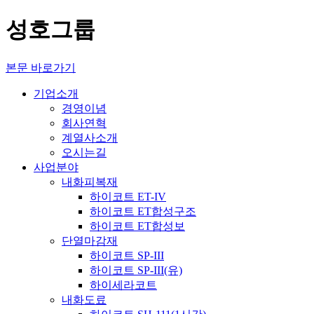
성호그룹
본문 바로가기
기업소개
경영이념
회사연혁
계열사소개
오시는길
사업분야
내화피복재
하이코트 ET-IV
하이코트 ET합성구조
하이코트 ET합성보
단열마감재
하이코트 SP-III
하이코트 SP-III(유)
하이세라코트
내화도료